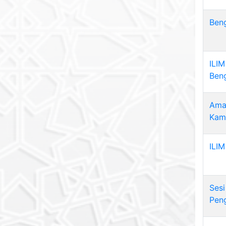
Ben
ILIM
Beng
Ama
Kam
ILIM
Ses
Pen