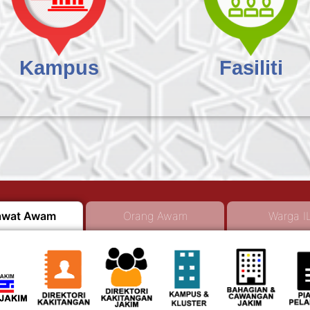
Kampus
Fasiliti
awat Awam
Orang Awam
Warga I