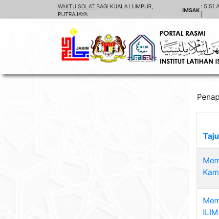
WAKTU SOLAT
BAGI KUALA LUMPUR,
:
5:51 
IMSAK
PUTRAJAYA
|
Penap
Taj
Memp
Kam
Memp
ILI