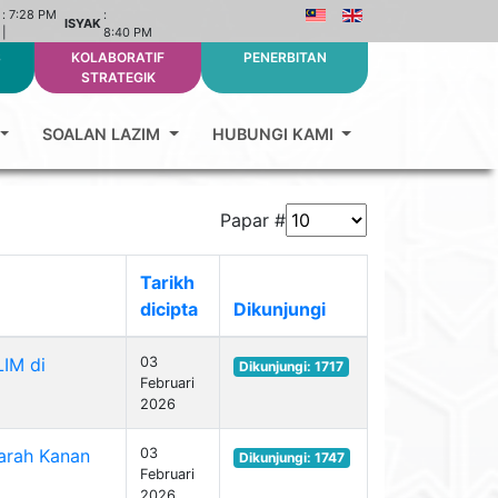
:
7:28 PM
:
ISYAK
|
8:40 PM
S
KOLABORATIF
PENERBITAN
STRATEGIK
SOALAN LAZIM
HUBUNGI KAMI
Papar #
Tarikh
dicipta
Dikunjungi
LIM di
03
Dikunjungi: 1717
Februari
2026
arah Kanan
03
Dikunjungi: 1747
Februari
2026