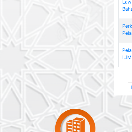
Law
Baha
Per
Pel
Pela
ILIM