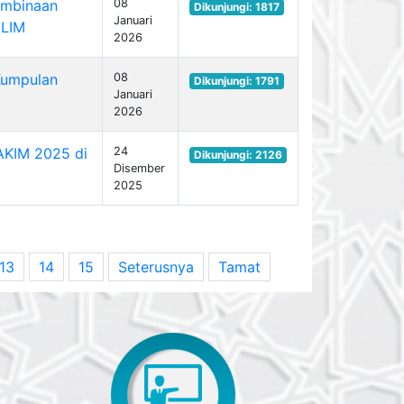
embinaan
08
Dikunjungi: 1817
Januari
ILIM
2026
Kumpulan
08
Dikunjungi: 1791
Januari
2026
JAKIM 2025 di
24
Dikunjungi: 2126
Disember
2025
13
14
15
Seterusnya
Tamat