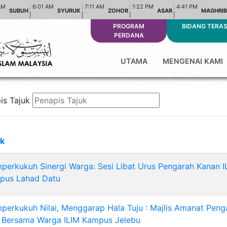
AM
:
6:01 AM
:
7:11 AM
:
1:22 PM
:
4:41 PM
SUBUH
SYURUK
ZOHOR
ASAR
MAGHRIB
|
|
|
|
PROGRAM
BIDANG TERA
PERDANA
UTAMA
MENGENAI KAMI
is Tajuk
uk
erkukuh Sinergi Warga: Sesi Libat Urus Pengarah Kanan I
pus Lahad Datu
erkukuh Nilai, Menggarap Hala Tuju : Majlis Amanat Peng
M Bersama Warga ILIM Kampus Jelebu