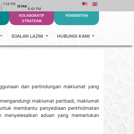
:
7:28 PM
:
B
ISYAK
|
8:40 PM
S
KOLABORATIF
PENERBITAN
STRATEGIK
SOALAN LAZIM
HUBUNGI KAMI
nggunaan dan perlindungan maklumat yang
 mengandungi maklumat peribadi, maklumat
 untuk membantu penyediaan perkhidmatan
lam menyelesaikan aduan yang memerlukan