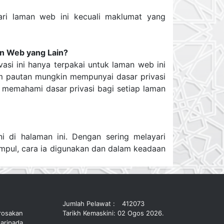
ri laman web ini kecuali maklumat yang
n Web yang Lain?
si ini hanya terpakai untuk laman web ini
am pautan mungkin mempunyai dasar privasi
 memahami dasar privasi bagi setiap laman
ni di halaman ini. Dengan sering melayari
mpul, cara ia digunakan dan dalam keadaan
Jumlah Pelawat :
412073
rosakan
Tarikh Kemaskini: 02 Ogos 2026.
aripada