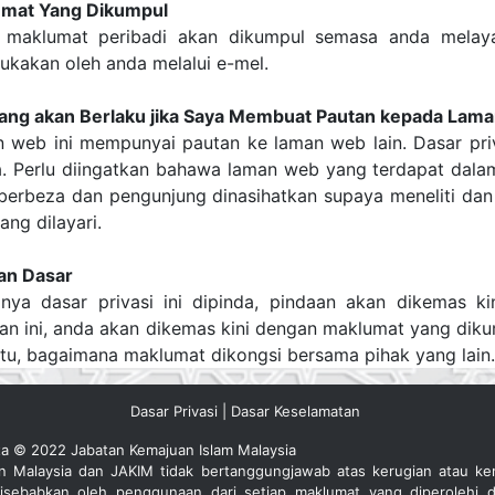
mat Yang Dikumpul
 maklumat peribadi akan dikumpul semasa anda melaya
ukakan oleh anda melalui e-mel.
ang akan Berlaku jika Saya Membuat Pautan kepada Lama
 web ini mempunyai pautan ke laman web lain. Dasar priva
a. Perlu diingatkan bahawa laman web yang terdapat dal
berbeza dan pengunjung dinasihatkan supaya meneliti dan
ng dilayari.
an Dasar
anya dasar privasi ini dipinda, pindaan akan dikemas ki
an ini, anda akan dikemas kini dengan maklumat yang diku
ntu, bagaimana maklumat dikongsi bersama pihak yang lain.
Dasar Privasi
|
Dasar Keselamatan
ta © 2022 Jabatan Kemajuan Islam Malaysia
an Malaysia dan JAKIM tidak bertanggungjawab atas kerugian atau ke
isebabkan oleh penggunaan dari setiap maklumat yang diperolehi d