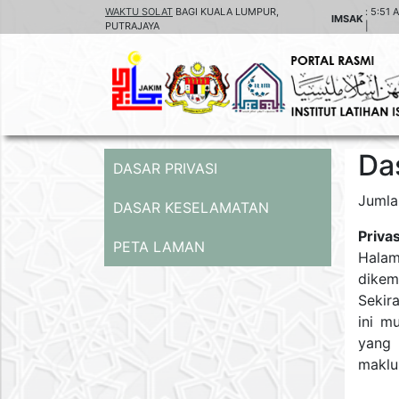
WAKTU SOLAT
BAGI KUALA LUMPUR,
:
5:51 
IMSAK
PUTRAJAYA
|
Das
DASAR PRIVASI
Jumla
DASAR KESELAMATAN
Priva
PETA LAMAN
Halam
dikem
Sekir
ini m
yang 
maklum