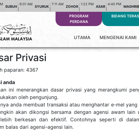
AM
:
6:01 AM
:
7:11 AM
:
1:22 PM
:
4:40 PM
SUBUH
SYURUK
ZOHOR
ASAR
MAGHRI
|
|
|
|
PROGRAM
BIDANG TERA
PERDANA
UTAMA
MENGENAI KAMI
ar Privasi
h paparan: 4367
si anda
an ini menerangkan dasar privasi yang merangkumi pe
ukakan oleh pengunjung.
anya anda membuat transaksi atau menghantar e-mel yang
ungkin akan dikongsi bersama dengan agensi awam lain
lebih berkesan dan efektif. Contohnya seperti di da
 balas dari agensi-agensi lain.