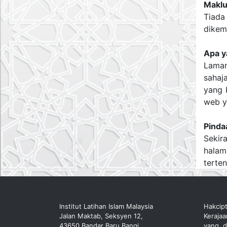
Maklu
Tiada
dikem
Apa y
Laman
sahaj
yang 
web ya
Pinda
Sekir
halam
terte
Institut Latihan Islam Malaysia
Hakcip
Jalan Maktab, Seksyen 12,
Keraja
43650 Bandar Baru Bangi,
yang d