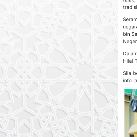
tradi
Seram
negar
bin S
Neger
Dalam
Hilal
Sila 
info 