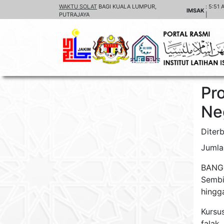
WAKTU SOLAT
BAGI KUALA LUMPUR,
:
5:51 
IMSAK
PUTRAJAYA
|
Pr
Ne
Diterb
Jumla
BANGI
Sembi
hingg
Kursu
falak