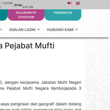
:
7:29 PM
:
ISYAK
|
8:41 PM
S
KOLABORATIF
PENERBITAN
STRATEGIK
SOALAN LAZIM
HUBUNGI KAMI
 Pejabat Mufti
I), dengan kerjasama Jabatan Mufti Negeri
ama Pejabat Mufti Negara Kembojapada 3
-asas pengiraan dan geografi dalam bidang
uan arah kiblat, penentuan hilal serta alat