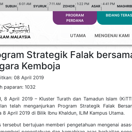
AM
:
6:01 AM
:
7:11 AM
:
1:22 PM
:
4:41 PM
SUBUH
SYURUK
ZOHOR
ASAR
MAGHRIB
|
|
|
|
PROGRAM
BIDANG TERA
PERDANA
UTAMA
MENGENAI KAMI
ogram Strategik Falak bersama
gara Kemboja
itkan: 08 April 2019
h paparan: 1032
, 8 April 2019 – Kluster Turath dan Tamadun Islam (KiTT
lan telah menganjurkan Program Strategik Falak Bers
a 8 April 2019 di Bilik Ibnu Khaldun, ILIM Kampus Utama.
s tersebut bertujuan memberi pengetahuan mengenai asas
, memberi pengetahuan dan kemahiran asas berkaitan penent