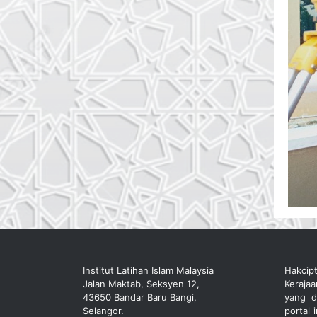
Institut Latihan Islam Malaysia
Hakcip
Jalan Maktab, Seksyen 12,
Keraja
43650 Bandar Baru Bangi,
yang d
Selangor.
portal 