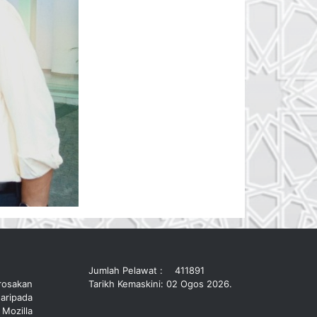
Jumlah Pelawat :
411891
rosakan
Tarikh Kemaskini: 02 Ogos 2026.
aripada
 Mozilla