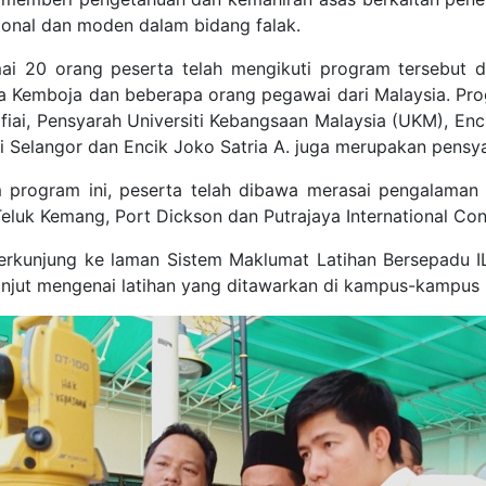
sional dan moden dalam bidang falak.
ai 20 orang peserta telah mengikuti program tersebut d
a Kemboja dan beberapa orang pegawai dari Malaysia. Prog
afiai, Pensyarah Universiti Kebangsaan Malaysia (UKM), Enc
i Selangor dan Encik Joko Satria A. juga merupakan pensy
 program ini, peserta telah dibawa merasai pengalaman 
 Teluk Kemang, Port Dickson dan Putrajaya International Co
berkunjung ke laman Sistem Maklumat Latihan Bersepadu IL
lanjut mengenai latihan yang ditawarkan di kampus-kampus 