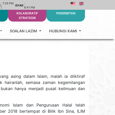
:
7:29 PM
:
B
ISYAK
|
8:41 PM
S
KOLABORATIF
PENERBITAN
STRATEGIK
SOALAN LAZIM
HUBUNGI KAMI
ng asing dalam Islam, malah ia diiktiraf
ak hairanlah, semasa zaman kegemilangan
 bukan hanya menjadi pusat keilmuan dan
konomi Islam dan Pengurusan Halal telah
 2018 bertempat di Bilik Ibn Sina, ILIM