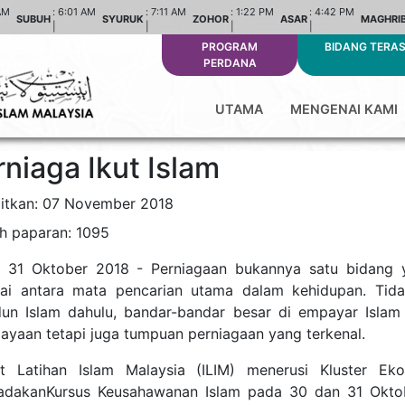
AM
:
6:01 AM
:
7:11 AM
:
1:22 PM
:
4:42 PM
SUBUH
SYURUK
ZOHOR
ASAR
MAGHRI
|
|
|
|
PROGRAM
BIDANG TERA
PERDANA
UTAMA
MENGENAI KAMI
niaga Ikut Islam
bitkan: 07 November 2018
h paparan: 1095
, 31 Oktober 2018 - Perniagaan bukannya satu bidang ya
ai antara mata pencarian utama dalam kehidupan. Tid
un Islam dahulu, bandar-bandar besar di empayar Islam
ayaan tetapi juga tumpuan perniagaan yang terkenal.
tut Latihan Islam Malaysia (ILIM) menerusi Kluster E
dakanKursus Keusahawanan Islam pada 30 dan 31 Oktober