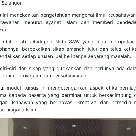
 Selangor.
s ini menekankan pengetahuan mengenai ilmu keusahawana
hawanan menurut syariat Islam dan memberi pendeda
sia.
mbil ibrah kehidupan Nabi SAW yang juga merupakan 
ohannya, berbekalkan sikap amanah, jujur dan telus ketik
ndalikan setiap urusan jual beli tanpa sebarang masalah.
h ciri-ciri dan sikap yang ditekankan dan perlunya ada dala
 dunia perniagaan dan keusahawanan.
ru, modul kursus ini mengetengahkan aspek etika bernia
ama kepada peserta yang berminat untuk berkecimpung d
gan usahawan yang berinovasi, kreativiti dan bersedia
perniagaan Islam.