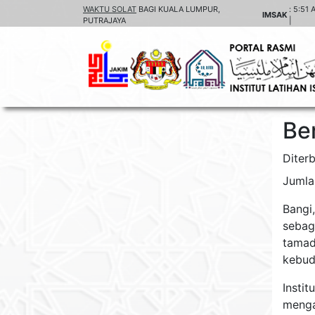
WAKTU SOLAT
BAGI KUALA LUMPUR,
:
5:51 
IMSAK
PUTRAJAYA
|
Ber
Diter
Jumla
Bangi
sebag
tamad
kebud
Insti
menga