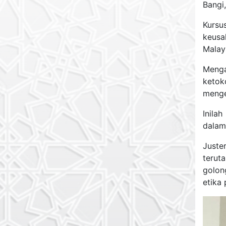
Bangi,
Kursu
keusa
Malay
Menga
ketok
menge
Inila
dalam
Juste
terut
golon
etika 