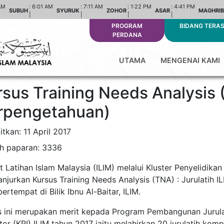
AM
:
6:01 AM
:
7:11 AM
:
1:22 PM
:
4:41 PM
SUBUH
SYURUK
ZOHOR
ASAR
MAGHRIB
|
|
|
|
PROGRAM
BIDANG TERA
PERDANA
UTAMA
MENGENAI KAMI
sus Training Needs Analysis (
rpengetahuan)
itkan: 11 April 2017
h paparan: 3336
ut Latihan Islam Malaysia (ILIM) melalui Kluster Penyelidik
njurkan Kursus Training Needs Analysis (TNA) : Jurulatih I
ertempat di Bilik Ibnu Al-Baitar, ILIM.
s ini merupakan merit kepada Program Pembangunan Jurul
tor (KPI) ILIM tahun 2017 iaitu melahirkan 20 jurulatih ko