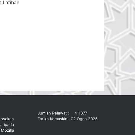
t Latihan
Jumlah Pelawat :
411877
rosakan
Tarikh Kemaskini: 02 Ogos 2026.
aripada
 Mozilla