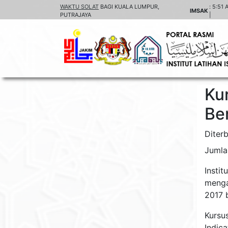
WAKTU SOLAT
BAGI KUALA LUMPUR,
:
5:51 
IMSAK
PUTRAJAYA
|
Kur
Be
Diterb
Jumla
Instit
menga
2017 b
Kursu
Indica