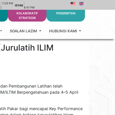
:
7:29 PM
:
ISYAK
|
8:41 PM
S
KOLABORATIF
PENERBITAN
STRATEGIK
SOALAN LAZIM
HUBUNGI KAMI
Jurulatih ILIM
an dan Pembangunan Latihan telah
LIM/ILTIM Berpengetahuan pada 4–5 April
atih Pakar bagi mencapai Key Performance
mpeten dalam bidang kejurulatihan Islam.