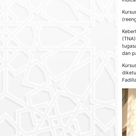
Kursu
(reen
Keber
(TNA)
tugas
dan p
Kursus
diket
Fadill