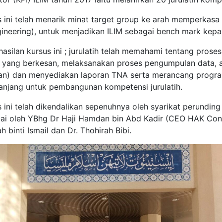
s ini telah menarik minat target group ke arah memperkas
gineering), untuk menjadikan ILIM sebagai bench mark kepa
hasilan kursus ini ; jurulatih telah memahami tentang pros
 yang berkesan, melaksanakan proses pengumpulan data, anal
an) dan menyediakan laporan TNA serta merancang progra
anjang untuk pembangunan kompetensi jurulatih.
 ini telah dikendalikan sepenuhnya oleh syarikat perunding
uai oleh YBhg Dr Haji Hamdan bin Abd Kadir (CEO HAK Cons
ah binti Ismail dan Dr. Thohirah Bibi.