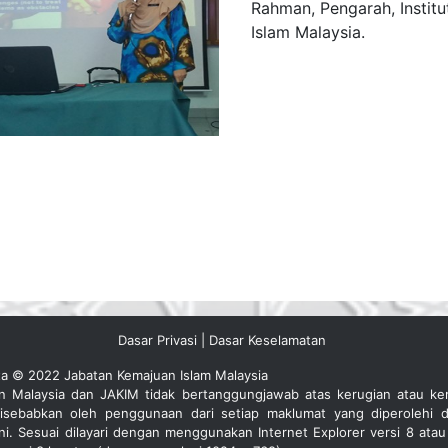
Rahman, Pengarah, Institu
Islam Malaysia.
Dasar Privasi
|
Dasar Keselamatan
ta © 2022 Jabatan Kemajuan Islam Malaysia
an Malaysia dan JAKIM tidak bertanggungjawab atas kerugian atau ke
isebabkan oleh penggunaan dari setiap maklumat yang diperolehi d
ini. Sesuai dilayari dengan menggunakan Internet Explorer versi 8 atau