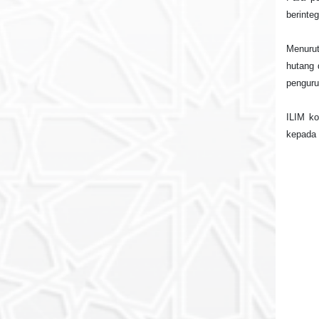
berinte
Menurut
hutang 
penguru
ILIM ko
kepada 