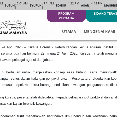
AM
:
6:01 AM
:
7:11 AM
:
1:22 PM
:
4:42 PM
SUBUH
SYURUK
ZOHOR
ASAR
MAGHRI
|
|
|
|
PROGRAM
BIDANG TERA
PERDANA
UTAMA
MENGENAI KAMI
24 April 2025 – Kursus Forensik Keterhutangan Serius anjuran Institut L
 selama tiga hari bermula 22 hingga 24 April 2025. Kursus ini telah mengh
t awam pelbagai agensi dan jabatan.
 ini bertujuan untuk menjelaskan konsep asas hutang, serta meningkat
tangan serius dalam kalangan penjawat awam. Peserta turut didedahkan ke
, termasuk aspek restruktur hutang, pendidikan kewangan, pengurusan kredit,
ng kursus, peserta telah didedahkan kepada pelbagai input praktikal dan anal
asaskan kajian forensik kewangan.
nceramah turut menekankan pentingnya ilmu pengurusan kewangan periba