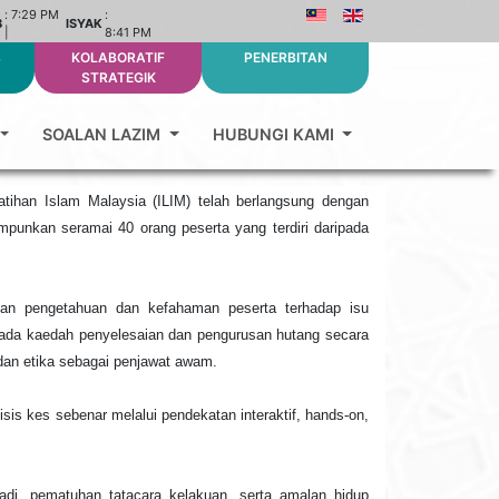
:
7:29 PM
:
B
ISYAK
|
8:41 PM
S
KOLABORATIF
PENERBITAN
STRATEGIK
SOALAN LAZIM
HUBUNGI KAMI
atihan Islam Malaysia (ILIM) telah berlangsung dengan
impunkan seramai 40 orang peserta yang terdiri daripada
kan pengetahuan dan kefahaman peserta terhadap isu
pada kaedah penyelesaian dan pengurusan hutang secara
 dan etika sebagai penjawat awam.
isis kes sebenar melalui pendekatan interaktif, hands-on,
di, pematuhan tatacara kelakuan, serta amalan hidup