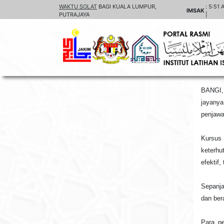
WAKTU SOLAT
BAGI KUALA LUMPUR,
:
5:51 
IMSAK
PUTRAJAYA
|
BANGI, 
jayanya
penjawa
Kursus
keterhu
efektif
Sepanja
dan ber
Para pe