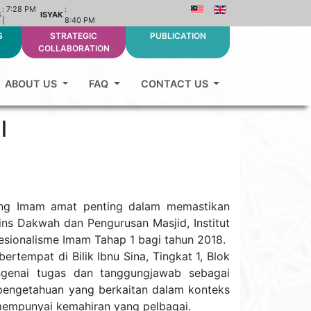
:
7:28 PM
:
B
ISYAK
|
8:40 PM
S
STRATEGIC
PUBLICATION
COLLABORATION
ABOUT US
FAQ
CONTACT US
l
ang Imam amat penting dalam memastikan
Sains Dakwah dan Pengurusan Masjid, Institut
ofesionalisme Imam Tahap 1 bagi tahun 2018.
rtempat di Bilik Ibnu Sina, Tingkat 1, Blok
genai tugas dan tanggungjawab sebagai
pengetahuan yang berkaitan dalam konteks
mempunyai kemahiran yang pelbagai.