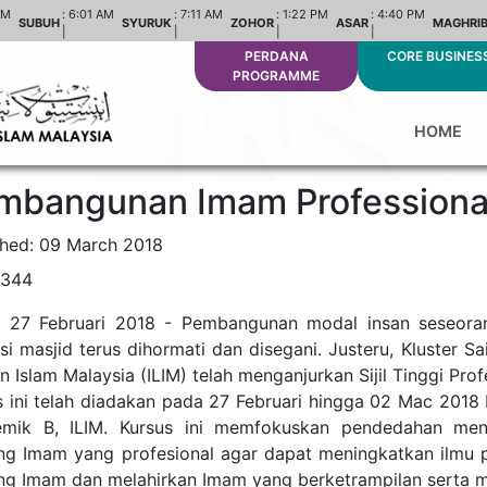
AM
:
6:01 AM
:
7:11 AM
:
1:22 PM
:
4:40 PM
SUBUH
SYURUK
ZOHOR
ASAR
MAGHRI
|
|
|
|
PERDANA
CORE BUSINES
PROGRAMME
HOME
mbangunan Imam Professiona
shed: 09 March 2018
1344
, 27 Februari 2018 - Pembangunan modal insan seseor
usi masjid terus dihormati dan disegani. Justeru, Kluster 
n Islam Malaysia (ILIM) telah menganjurkan Sijil Tinggi Pr
s ini telah diadakan pada 27 Februari hingga 02 Mac 2018 be
mik B, ILIM. Kursus ini memfokuskan pendedahan men
ng Imam yang profesional agar dapat meningkatkan ilmu 
ng Imam dan melahirkan Imam yang berketrampilan serta 