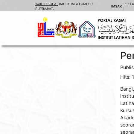
WAKTU SOLAT
BAGI KUALA LUMPUR,
:
5:51 
IMSAK
PUTRAJAYA
|
Pe
Publi
Hits: 
Bangi
instit
Latiha
Kursu
Akade
seora
seora