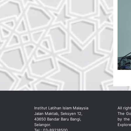
Institut Latihan Islam Malaysia
All rig
Jalan Maktab, Seksyen 12,
The Go
43650 Bandar Baru Bangi,
by the
Selangor.
Explore
Tel : 03-89218500