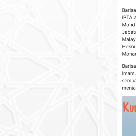
Baris
IPTA 
Mohd 
Jabat
Malay
Hosni
Moham
Baris
Imam,
semua
menja