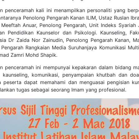
an penceramah kali ini menampilkan personaliti yang ber
antaranya Penolong Pengarah Kanan ILIM, Ustaz Ruslan Ib
Meeftah Anuar, Penolong Pengarah, Unit Indeks Syariah 
an Pendidikan Kaunselor dan Psikologi. Kaunseling, Fakul
sia Dr Zaida Nor Zainudin, Penolong Pengarah Kanan, Ma
 Pengarah Rangkaian Media Suruhanjaya Komunikasi Mu
ad Zamri Mohd Shapik.
an penceramah ini mempunyai kepakaran dalam bidang mas
 kaunseling, komunikasi, penyampaian khutbah dan do
 peserta dapat memahami dan menguasai pengisian kurs
lankan tugas sebagai seorang Imam yang profesional.