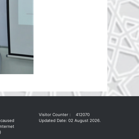
Visitor Counter :
412070
 caused
Updated Date: 02 August 2026.
nternet
)