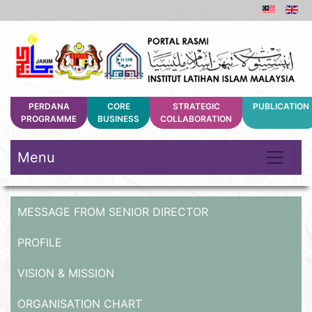
PERDANA
CORE
STRATEGIC
PUBLICATION
PROGRAMME
BUSINESS
COLLABORATION
Menu
MESSAGE FROM SENIOR DIRECTOR
PROFILE
VISION & MISSION
ORGANISATION CHART