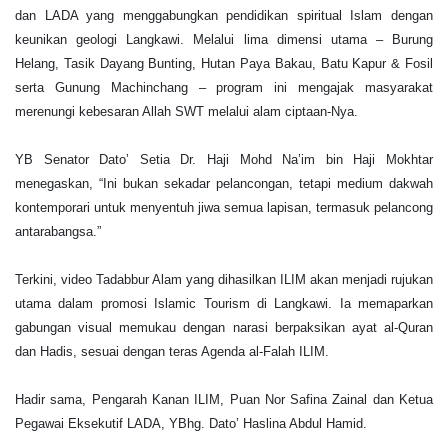
dan LADA yang menggabungkan pendidikan spiritual Islam dengan
keunikan geologi Langkawi. Melalui lima dimensi utama – Burung
Helang, Tasik Dayang Bunting, Hutan Paya Bakau, Batu Kapur & Fosil
serta Gunung Machinchang – program ini mengajak masyarakat
merenungi kebesaran Allah SWT melalui alam ciptaan-Nya.
YB Senator Dato’ Setia Dr. Haji Mohd Na’im bin Haji Mokhtar
menegaskan, “Ini bukan sekadar pelancongan, tetapi medium dakwah
kontemporari untuk menyentuh jiwa semua lapisan, termasuk pelancong
antarabangsa.”
Terkini, video Tadabbur Alam yang dihasilkan ILIM akan menjadi rujukan
utama dalam promosi Islamic Tourism di Langkawi. Ia memaparkan
gabungan visual memukau dengan narasi berpaksikan ayat al-Quran
dan Hadis, sesuai dengan teras Agenda al-Falah ILIM.
Hadir sama, Pengarah Kanan ILIM, Puan Nor Safina Zainal dan Ketua
Pegawai Eksekutif LADA, YBhg. Dato’ Haslina Abdul Hamid.