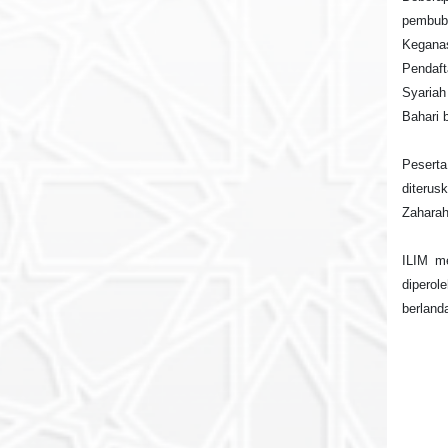
pembuba
Kegana
Pendaft
Syariah
Bahari 
Peserta
diteru
Zaharah
ILIM me
diperol
berland