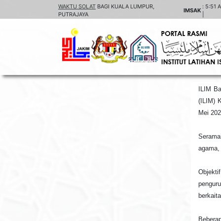
WAKTU SOLAT
BAGI KUALA LUMPUR,
:
5:51 
IMSAK
PUTRAJAYA
|
ILIM Ba
(ILIM) 
Mei 202
Seramai
agama, 
Objekt
penguru
berkait
Beberap