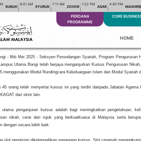
AM
:
6:01 AM
:
7:11 AM
:
1:22 PM
:
4:40 PM
SUBUH
SYURUK
ZOHOR
ASAR
MAGHRI
|
|
|
|
PERDANA
CORE BUSINES
PROGRAMME
HOME
ngi - 8hb Mei 2025 - Seksyen Perundangan Syariah, Program Pengurusan Hal
Kampus Utama Bangi telah berjaya menganjurkan Kursus Pengurusan Nikah, 
5 menggunakan Modul Rundingcara Kekeluargaan Islam dan Modul Syariah 
 45 orang telah menyertai kursus ini yang terdiri daripada Jabatan Agama 
KAGAT dan skim lain.
if utama penganjuran kursus adalah bagi meningkatkan pengetahuan, ke
san nikah, cerai dan rujuk yang berkuatkuasa di Malaysia serta berupa
an dengan secara lebih baik.
a slot pengisian diketengahkan sepanjang kursus. Slot ceramah merangkumi 