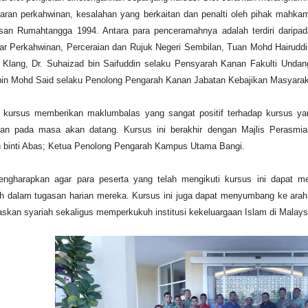
ran perkahwinan, kesalahan yang berkaitan dan penalti oleh pihak mahkam
san Rumahtangga 1994. Antara para penceramahnya adalah terdiri darip
ar Perkahwinan, Perceraian dan Rujuk Negeri Sembilan, Tuan Mohd Hairud
 Klang, Dr. Suhaizad bin Saifuddin selaku Pensyarah Kanan Fakulti Undan
bin Mohd Said selaku Penolong Pengarah Kanan Jabatan Kebajikan Masyaraka
 kursus memberikan maklumbalas yang sangat positif terhadap kursus yan
skan pada masa akan datang. Kursus ini berakhir dengan Majlis Perasm
 binti Abas; Ketua Penolong Pengarah Kampus Utama Bangi.
ngharapkan agar para peserta yang telah mengikuti kursus ini dapat men
eh dalam tugasan harian mereka. Kursus ini juga dapat menyumbang ke arah 
askan syariah sekaligus memperkukuh institusi kekeluargaan Islam di Malays