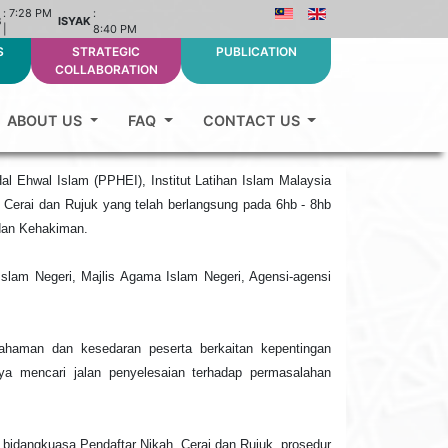
:
7:28 PM
:
B
ISYAK
|
8:40 PM
S
STRATEGIC
PUBLICATION
COLLABORATION
ABOUT US
FAQ
CONTACT US
 Ehwal Islam (PPHEI), Institut Latihan Islam Malaysia
Cerai dan Rujuk yang telah berlangsung pada 6hb - 8hb
dan Kehakiman.
Islam Negeri, Majlis Agama Islam Negeri, Agensi-agensi
fahaman dan kesedaran peserta berkaitan kepentingan
ya mencari jalan penyelesaian terhadap permasalahan
bidangkuasa Pendaftar Nikah, Cerai dan Rujuk, prosedur