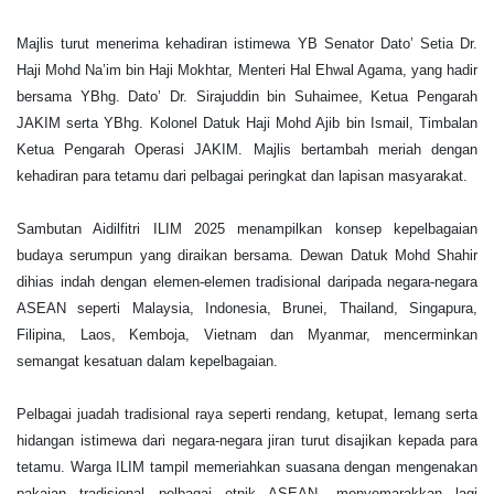
Majlis turut menerima kehadiran istimewa YB Senator Dato’ Setia Dr.
Haji Mohd Na’im bin Haji Mokhtar, Menteri Hal Ehwal Agama, yang hadir
bersama YBhg. Dato’ Dr. Sirajuddin bin Suhaimee, Ketua Pengarah
JAKIM serta YBhg. Kolonel Datuk Haji Mohd Ajib bin Ismail, Timbalan
Ketua Pengarah Operasi JAKIM. Majlis bertambah meriah dengan
kehadiran para tetamu dari pelbagai peringkat dan lapisan masyarakat.
Sambutan Aidilfitri ILIM 2025 menampilkan konsep kepelbagaian
budaya serumpun yang diraikan bersama. Dewan Datuk Mohd Shahir
dihias indah dengan elemen-elemen tradisional daripada negara-negara
ASEAN seperti Malaysia, Indonesia, Brunei, Thailand, Singapura,
Filipina, Laos, Kemboja, Vietnam dan Myanmar, mencerminkan
semangat kesatuan dalam kepelbagaian.
Pelbagai juadah tradisional raya seperti rendang, ketupat, lemang serta
hidangan istimewa dari negara-negara jiran turut disajikan kepada para
tetamu. Warga ILIM tampil memeriahkan suasana dengan mengenakan
pakaian tradisional pelbagai etnik ASEAN, menyemarakkan lagi